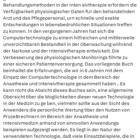
Behandlungsmethoden in der Inten sivtherapie erfordern die
VerfUgbarkeit physiologischer Daten fUr den behandelnden
Arzt und das Pflegepersonal, urn schnelle und exakte
Entscheidungen in lebensbedrohlichen Situationen treffen
zu konnen. In den vergangenen Jahren hat sich die
Computertechnologie zu einem hilfreichen und mittlerweile
unverzichtbaren Bestandteil in der Oberwachung wiihrend
der Narkose und der Intensivtherapie entwickelt. Die
Verbesserung des physiologischen Monitorings flihrte zu
einer sicheren Patientenversorgung. Das vorliegende Buch
beinhaltet die Erfahrungen, die wir in 6 Jahren mit dem
Einsatz der Computertechnologie in dem Bereich der
Anasthesie und Intensivtherapie gesammelt haben .. Es
kann nicht die Absicht dieses Buches sein, eine allgemeine
Obersicht tiber die Moglichkeiten dieser neuen Technologie
in der Medizin zu ge ben, vielmehr sollte aus der Sicht des
Anwenders die personliche Wertung tiber den Nutzen von
ProzeBrechnern im Bereich der Anasthesie und
Intensivmedizin anhand von sinnvollen Anwendungs
beispielen aufgezeigt werden. Es liegt in der Natur der
verwendeten Technologie, daB viele Einsatzbeispiele, die in