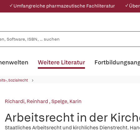
✓ Umfangreiche pharmazeutische Fachliteratur
✓ Über
enwelten
Weitere Literatur
Fortbildungsan
its-, Sozialrecht
Richardi, Reinhard
,
Spelge, Karin
Arbeitsrecht in der Kirc
Staatliches Arbeitsrecht und kirchliches Dienstrecht. H