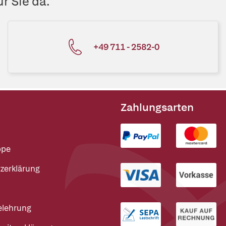
r Sie da.
+49 711 - 2582-0
Zahlungsarten
ppe
zerklärung
elehrung