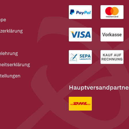
ppe
zerklärung
elehrung
heitserklärung
tellungen
Hauptversandpartne