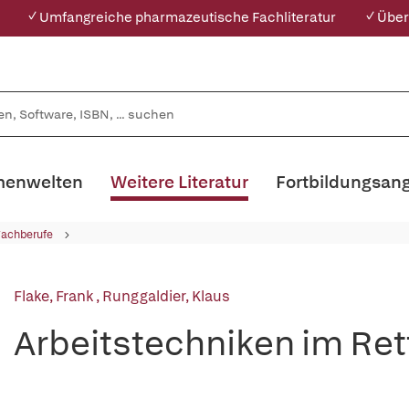
✓ Umfangreiche pharmazeutische Fachliteratur
✓ Über
enwelten
Weitere Literatur
Fortbildungsan
Fachberufe
Flake, Frank
,
Runggaldier, Klaus
Arbeitstechniken im Re