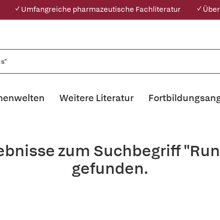
✓ Umfangreiche pharmazeutische Fachliteratur
✓ Über
enwelten
Weitere Literatur
Fortbildungsan
ebnisse zum Suchbegriff "Run
gefunden.