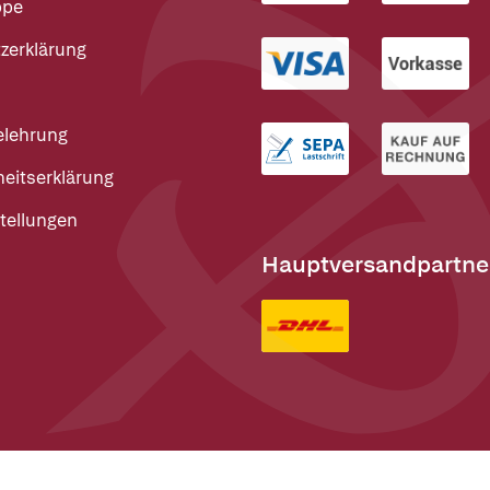
ppe
zerklärung
elehrung
heitserklärung
tellungen
Hauptversandpartne