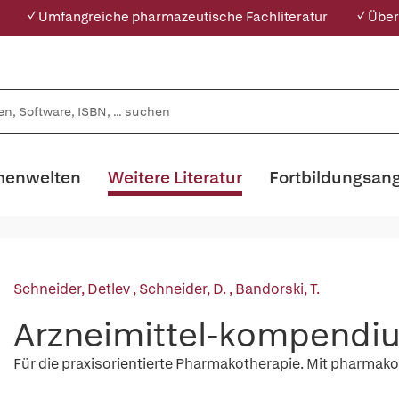
✓ Umfangreiche pharmazeutische Fachliteratur
✓ Über
enwelten
Weitere Literatur
Fortbildungsan
Schneider, Detlev
,
Schneider, D.
,
Bandorski, T.
Arzneimittel-kompendi
Für die praxisorientierte Pharmakotherapie. Mit pharmakol