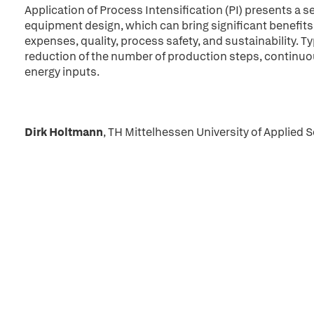
Application of Process Intensification (PI) presents a se
equipment design, which can bring significant benefits 
expenses, quality, process safety, and sustainability. T
reduction of the number of production steps, continuo
energy inputs.
Dirk Holtmann
, TH Mittelhessen University of Applied