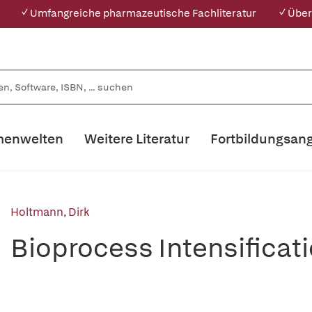
✓ Umfangreiche pharmazeutische Fachliteratur
✓ Über
enwelten
Weitere Literatur
Fortbildungsan
Holtmann, Dirk
Bioprocess Intensificat