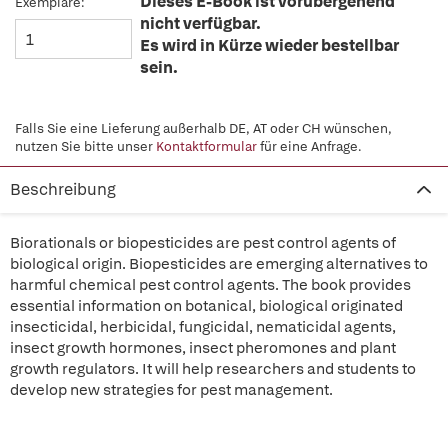
Dieses E-Book ist vorübergehend
Exemplare:
nicht verfügbar.
Es wird in Kürze wieder bestellbar
sein.
Falls Sie eine Lieferung außerhalb DE, AT oder CH wünschen,
nutzen Sie bitte unser
Kontaktformular
für eine Anfrage.
Beschreibung
Biorationals or biopesticides are pest control agents of
biological origin. Biopesticides are emerging alternatives to
harmful chemical pest control agents. The book provides
essential information on botanical, biological originated
insecticidal, herbicidal, fungicidal, nematicidal agents,
insect growth hormones, insect pheromones and plant
growth regulators. It will help researchers and students to
develop new strategies for pest management.