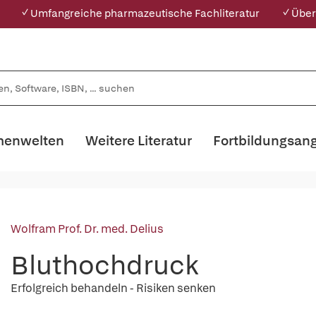
✓ Umfangreiche pharmazeutische Fachliteratur
✓ Über
enwelten
Weitere Literatur
Fortbildungsan
Wolfram Prof. Dr. med. Delius
Bluthochdruck
Erfolgreich behandeln - Risiken senken