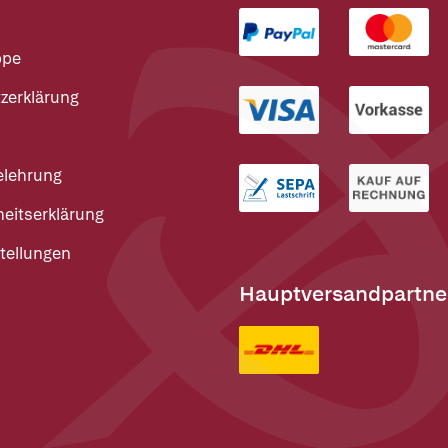
ppe
zerklärung
elehrung
heitserklärung
tellungen
Hauptversandpartne