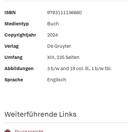
ISBN
9783111136660
Medientyp
Buch
Copyrightjahr
2024
Verlag
De Gruyter
Umfang
XIII, 235 Seiten
Abbildungen
3 b/w and 19 col. ill., 1 b/w tbl.
Sprache
Englisch
Weiterführende Links
Druckansicht