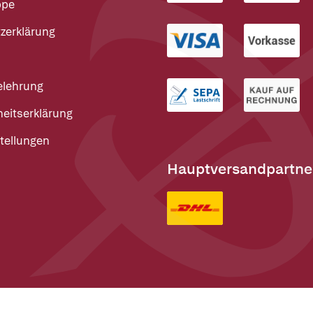
ppe
zerklärung
elehrung
heitserklärung
tellungen
Hauptversandpartne