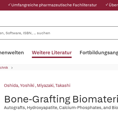
✓ Umfangreiche pharmazeutische Fachliteratur
✓ Über
enwelten
Weitere Literatur
Fortbildungsan
chnik
Oshida, Yoshiki
,
Miyazaki, Takashi
Bone-Grafting Biomateri
Autografts, Hydroxyapatite, Calcium-Phosphates, and B