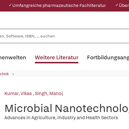
✓ Umfangreiche pharmazeutische Fachliteratur
✓ Über
enwelten
Weitere Literatur
Fortbildungsan
chnik
Kumar, Vikas
,
Singh, Manoj
Microbial Nanotechnolo
Advances in Agriculture, Industry and Health Sectors