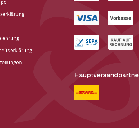
ppe
zerklärung
elehrung
heitserklärung
tellungen
Hauptversandpartne