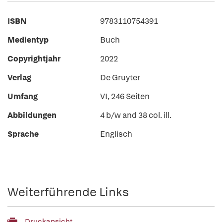
ISBN
9783110754391
Medientyp
Buch
Copyrightjahr
2022
Verlag
De Gruyter
Umfang
VI, 246 Seiten
Abbildungen
4 b/w and 38 col. ill.
Sprache
Englisch
Weiterführende Links
Druckansicht