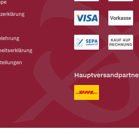
ppe
zerklärung
elehrung
heitserklärung
tellungen
Hauptversandpartne