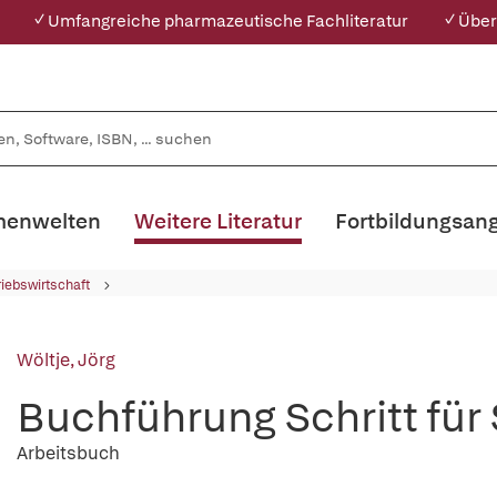
✓ Umfangreiche pharmazeutische Fachliteratur
✓ Über
enwelten
Weitere Literatur
Fortbildungsan
riebswirtschaft
Wöltje, Jörg
Buchführung Schritt für 
Arbeitsbuch