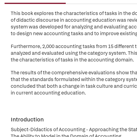
This book explores the characteristics of tasks in the 
of didactic discourse in accounting education was rev
system was developed for analyzing and evaluating acc
to design new accounting tasks and to improve existin
Furthermore, 2,000 accounting tasks from 15 different 
analyzed and evaluated using the category system. Thi
the characteristics of tasks in the accounting domain.
The results of the comprehensive evaluations show that
that the standards formulated within the category system 
concluded that both a change in task culture and curr
in current accounting education.
Introduction
Subject-Didactics of Accounting - Approaching the Sta
The Ability to Model in the Domain of Accounting