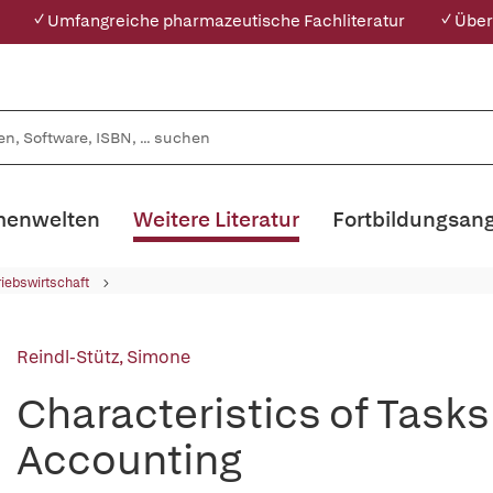
✓ Umfangreiche pharmazeutische Fachliteratur
✓ Über
enwelten
Weitere Literatur
Fortbildungsan
riebswirtschaft
Reindl-Stütz, Simone
Characteristics of Tasks
Accounting