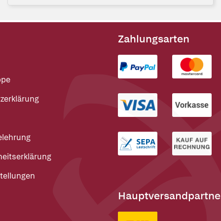
Zahlungsarten
ppe
zerklärung
elehrung
heitserklärung
tellungen
Hauptversandpartne