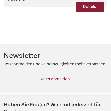
Michalsen
,
Daniela Paepke
,
Anna Paul
,
Achim Rieger
,
Details
Dorothee Struck
,
Anja Thronicke
,
Marlene Troch
,
Philipp von
Trott zu Solz
,
Jan Valentini
,
Petra Voiß
,
Hans Wilhelm
,
Amy
Marisa Zimmermann-Klemd
,
Tycho Jan Zuzak
Newsletter
Jetzt anmelden und keine Neuigkeiten mehr verpassen
Jetzt anmelden
Haben Sie Fragen? Wir sind jederzeit für