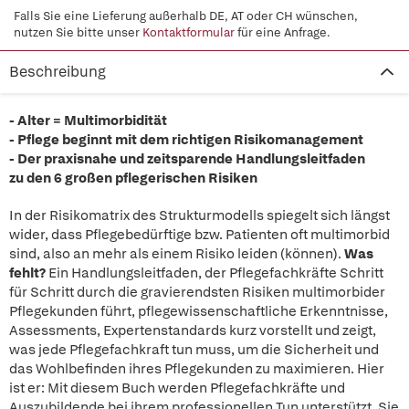
Falls Sie eine Lieferung außerhalb DE, AT oder CH wünschen,
nutzen Sie bitte unser
Kontaktformular
für eine Anfrage.
Beschreibung
- Alter = Multimorbidität
- Pflege beginnt mit dem richtigen Risikomanagement
- Der praxisnahe und zeitsparende Handlungsleitfaden
zu den 6 großen pflegerischen Risiken
In der Risikomatrix des Strukturmodells spiegelt sich längst
wider, dass Pflegebedürftige bzw. Patienten oft multimorbid
sind, also an mehr als einem Risiko leiden (können).
Was
fehlt?
Ein Handlungsleitfaden, der Pflegefachkräfte Schritt
für Schritt durch die gravierendsten Risiken multimorbider
Pflegekunden führt, pflegewissenschaftliche Erkenntnisse,
Assessments, Expertenstandards kurz vorstellt und zeigt,
was jede Pflegefachkraft tun muss, um die Sicherheit und
das Wohlbefinden ihres Pflegekunden zu maximieren. Hier
ist er: Mit diesem Buch werden Pflegefachkräfte und
Auszubildende bei ihrem professionellen Tun unterstützt. Sie