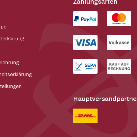
Zahlungsarten
ppe
zerklärung
elehrung
heitserklärung
tellungen
Hauptversandpartne