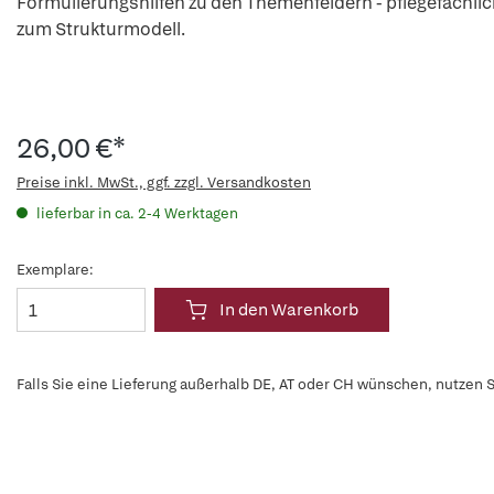
Formulierungshilfen zu den Themenfeldern - pflegefachl
zum Strukturmodell.
26,00 €*
Preise inkl. MwSt., ggf. zzgl. Versandkosten
lieferbar in ca. 2-4 Werktagen
Exemplare:
In den Warenkorb
Falls Sie eine Lieferung außerhalb DE, AT oder CH wünschen, nutzen S