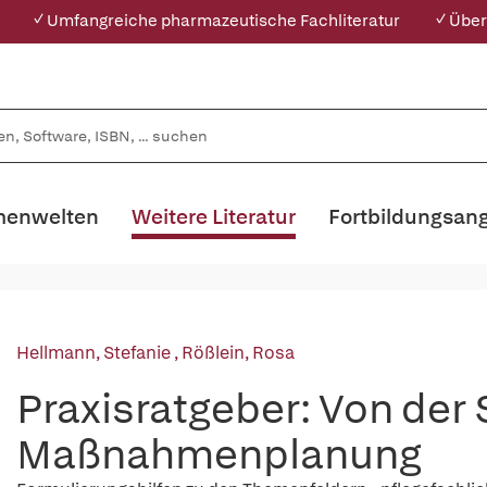
✓ Umfangreiche pharmazeutische Fachliteratur
✓ Über
enwelten
Weitere Literatur
Fortbildungsan
Hellmann, Stefanie
,
Rößlein, Rosa
Praxisratgeber: Von der 
Maßnahmenplanung