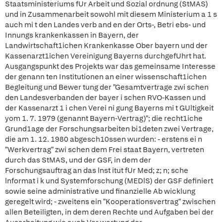
Staatsministeriums fUr Arbeit und Sozial ordnung (StMAS)
und in Zusammenarbeit sowohl mit diesem Ministerium a 1 s
auch mi t den Landes verb and en der Orts-, Betri ebs- und
Innungs krankenkassen in Bayern, der
Landwirtschaft1ichen Krankenkasse Ober bayern und der
Kassenarzt1ichen Vereinigung Bayerns durchgefUhrt hat.
Ausgangspunkt des Projekts war das gemeinsame Interesse
der genann ten Institutionen an einer wissenschaft1ichen
Begleitung und Bewer tung der "Gesamtvertrage zwi schen
den Landesverbanden der bayer i schen RVO-Kassen und
der Kassenarzt 1 i chen Verei ni gung Bayerns mi t GUltigkeit
yom 1. 7. 1979 (genannt Bayern-Vertrag)"; die recht1iche
Grund1age der Forschungsarbeiten bi1deten zwei Vertrage,
die am 1. 12. 1980 abgesch10ssen wurden: - erstens ei n
"Werkvertrag" zwi schen dem Frei staat Bayern, vertreten
durch das StMAS, und der GSF, in dem der
Forschungsauftrag an das lnst itut fUr Med; z; n; sche
lnformat i k und Systemforschung (MEDlS) der GSF definiert
sowie seine administrative und finanzielle Ab wicklung
geregelt wird; - zweitens ein "Kooperationsvertrag" zwischen
allen Beteiligten, in dem deren Rechte und Aufgaben bei der