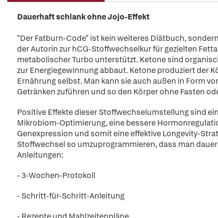
Dauerhaft schlank ohne Jojo-Effekt
"Der Fatburn-Code" ist kein weiteres Diätbuch, sonder
der Autorin zur hCG-Stoffwechselkur für gezielten Fett
metabolischer Turbo unterstützt. Ketone sind organisc
zur Energiegewinnung abbaut. Ketone produziert der K
Ernährung selbst. Man kann sie auch außen in Form v
Getränken zuführen und so den Körper ohne Fasten ode
Positive Effekte dieser Stoffwechselumstellung sind e
Mikrobiom-Optimierung, eine bessere Hormonregulation
Genexpression und somit eine effektive Longevity-Strat
Stoffwechsel so umzuprogrammieren, dass man dauerha
Anleitungen:
- 3-Wochen-Protokoll
- Schritt-für-Schritt-Anleitung
- Rezepte und Mahlzeitenpläne