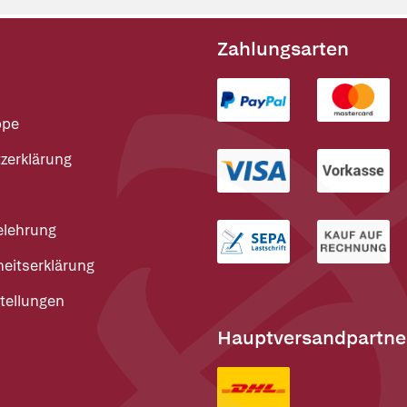
Zahlungsarten
ppe
zerklärung
elehrung
heitserklärung
tellungen
Hauptversandpartne