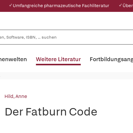
✓ Umfangreiche pharmazeutische Fachliteratur
✓ Über
enwelten
Weitere Literatur
Fortbildungsan
Hild, Anne
Der Fatburn Code