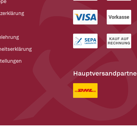
ppe
zerklärung
elehrung
heitserklärung
tellungen
Hauptversandpartne