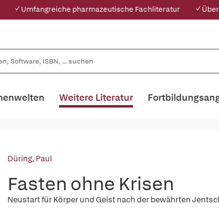
✓ Umfangreiche pharmazeutische Fachliteratur
✓ Über
enwelten
Weitere Literatur
Fortbildungsan
Düring, Paul
Fasten ohne Krisen
Neustart für Körper und Geist nach der bewährten Jents