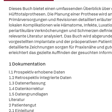
Dieses Buch bietet einen umfassenden Überblick über 
Hüfttotalprothesen. Die Planung einer Prothese wird a
Primärversorgungen und Revisionen detailliert erläuter
lokalen Komplikationen wie Hämatome, Infekte, Luxati
periartikuläre Verknöcherungen und Schmerzen definier
relevante Literatur analysiert. Das Buch wird abgerunde
vorgestellten Implantate und der präoperativen Patiente
detaillierte Zeichnungen sorgen für Praxisnähe und gut
erleichtert das gezielte Auffinden der gesuchten Inform
1 Dokumentation
l.1 Prospektiv erhobene Daten
1.2 Retrospektiv integrierte Daten
1.3 Datenerfassung
1.4 Datenkorrektur
1.5 Datengrundlagen
Literatur
2 Patientengut
2.1 Einleitung