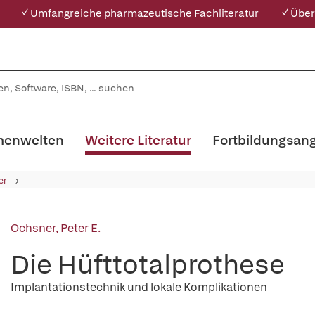
✓ Umfangreiche pharmazeutische Fachliteratur
✓ Über
enwelten
Weitere Literatur
Fortbildungsan
er
Ochsner, Peter E.
Die Hüfttotalprothese
Implantationstechnik und lokale Komplikationen