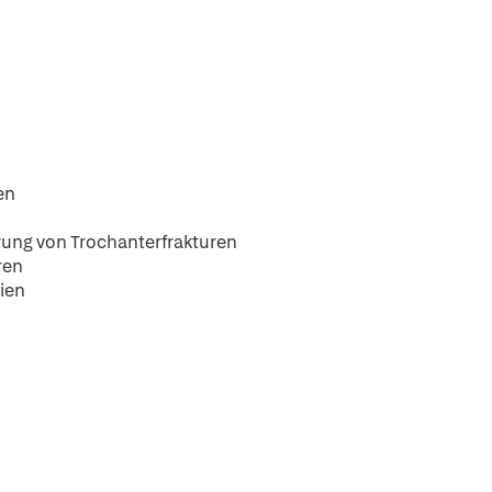
en
rung von Trochanterfrakturen
ren
ien