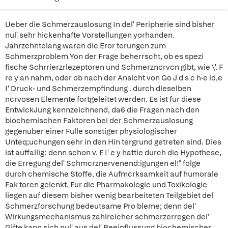
Ueber die Schmerzauslosung In del' Peripherie sind bisher
nul' sehr hickenhafte Vorstellungen yorhanden.
Jahrzehntelang waren die Eror terungen zum
Schmerzproblem Yon der Frage beherrscht, ob es spezi
fische Schrrierzrlezeptoren und Schmerzncrvcn gibt, wie \'. F
re y an nahm, oder ob nach der Ansicht von Go J d s c h·e id,e
I' Druck- und Schmerzempfindung . durch dieselben
ncrvosen Elemente fortgeleitet werden. Es ist fur diese
EntwickJung kennzeichnend, da6 die Fragen nach den
biochemischen Faktoren bei der Schmerzauslosung
gegenuber einer Fulle sonstiger physiologischer
Unteq;uchungen sehr in den Hin tergrund getreten sind. Dies
ist auffallig; denn schon v. F I' e y hattie durch die Hypothese,
die Erregung del' Schmcrznervenend:igungen el!" folge
durch chemische Stoffe, die Aufmcrksamkeit auf humorale
Fak toren gelenkt. Fur die Pharmakologie und Toxikologie
liegen auf diesem bisher wenig bearbeiteten Teilgebiet del'
Schmerzforschung bedeutsame Pro bleme; denn del'
Wirkungsmechanismus zahlreicher schmerzerregen del'
Gifte kann sich nul' aus del' Beeinflussung biochemischer