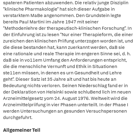
spateren Patienten abzuwenden. Die relativ junge Disziplin
"klinische Pharmakologie" hat sich dieser Aufgabe in
verstarktem MaBe angenommen. Den Grundstein legte
bereits Paul Martini im Jahre 1947 mit seiner
"Methodenlehre der therapeutisch-klinischen Forschung". In
der Einfuhrung ist zu lesen "Nur einer Therapieform, die einer
zureichen den klinischen Priifung unterzogen worden ist, und
die diese bestanden hat, kann zuerkannt werden, daB sie
eine rationale und reale Therapie im engeren Sinne sei, d. h.
daB sie in vo11em Umfang den Anforderungen entspricht,
die die menschliche Vernunft und Ethik in Situationen
ste11en miissen, in denen es urn Gesundheit und Lehre
geht". Dieser Satz ist 35 Jahre alt und hat bis heute an
Bedeutung nichts verloren. Seinen Niederschlag fand er in
der Deklaration von Helsinki sowie schluBend lich im neuen
Arzneimittelgesetz yom 24. August 1976. Weltweit wird die
Arzneimittelpriifung in vier Phasen unterteilt. In der Phase I
werden Untersuchungen an gesunden Versuchspersonen
durchgefuhrt.
Allgemeiner Teil