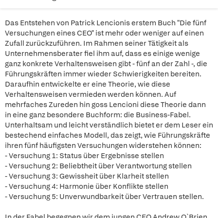
Das Entstehen von Patrick Lencionis erstem Buch "Die fünf
Versuchungen eines CEO" ist mehr oder weniger auf einen
Zufall zurückzuführen. Im Rahmen seiner Tätigkeit als
Unternehmensberater fiel ihm auf, dass es einige wenige
ganz konkrete Verhaltensweisen gibt - fünf an der Zahl -, die
Führungskräften immer wieder Schwierigkeiten bereiten.
Daraufhin entwickelte er eine Theorie, wie diese
Verhaltensweisen vermieden werden können. Auf
mehrfaches Zureden hin goss Lencioni diese Theorie dann
in eine ganz besondere Buchform: die Business-Fabel.
Unterhaltsam und leicht verständlich bietet er dem Leser ein
bestechend einfaches Modell, das zeigt, wie Führungskräfte
ihren fünf häufigsten Versuchungen widerstehen können:
- Versuchung 1: Status über Ergebnisse stellen
- Versuchung 2: Beliebtheit über Verantwortung stellen
- Versuchung 3: Gewissheit über Klarheit stellen
- Versuchung 4: Harmonie über Konflikte stellen
- Versuchung 5: Unverwundbarkeit über Vertrauen stellen.
In der Fabel begegnen wir dem jungen CEO Andrew O`Brien,