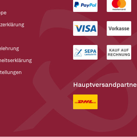
ppe
zerklärung
elehrung
heitserklärung
tellungen
Hauptversandpartne