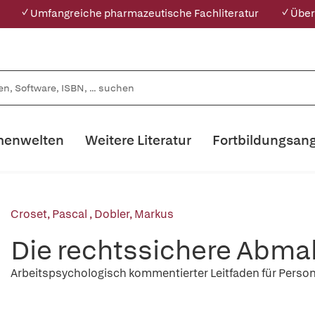
✓ Umfangreiche pharmazeutische Fachliteratur
✓ Über
enwelten
Weitere Literatur
Fortbildungsan
Croset, Pascal
,
Dobler, Markus
Die rechtssichere Abm
Arbeitspsychologisch kommentierter Leitfaden für Perso