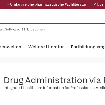
✓ Umfangreiche pharmazeutische Fachliteratur
✓ Über
enwelten
Weitere Literatur
Fortbildungsan
Drug Administration via
Integrated Healthcare Information for Professionals Med