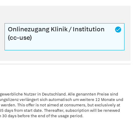
Onlinezugang Klinik / Institution
(cc-use)
 gewerbliche Nutzer in Deutschland. Alle genannten Preise sind
zungslizenz verlängert sich automatisch um weitere 12 Monate und
erden. This offer is not aimed at consumers, but exclusively at
65 days from start date. Thereafter, subscription will be renewed
n 30 days before the end of the usage period.