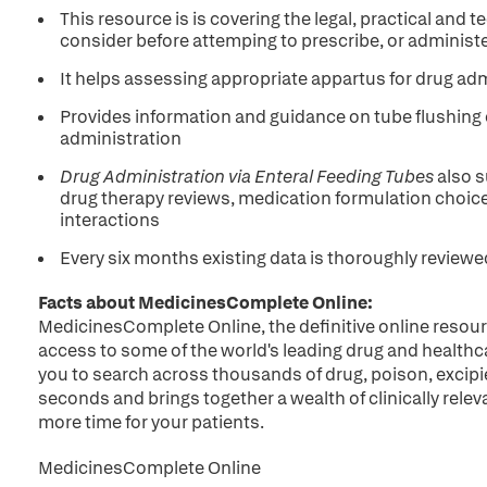
This resource is is covering the legal, practical and
consider before attemping to prescribe, or administe
It helps assessing appropriate appartus for drug ad
Provides information and guidance on tube flushing 
administration
Drug Administration via Enteral Feeding Tubes
also s
drug therapy reviews, medication formulation choice
interactions
Every six months existing data is thoroughly revi
Facts about MedicinesComplete Online:
MedicinesComplete Online, the definitive online resour
access to some of the world's leading drug and healthc
you to search across thousands of drug, poison, excip
seconds and brings together a wealth of clinically relev
more time for your patients.
MedicinesComplete Online