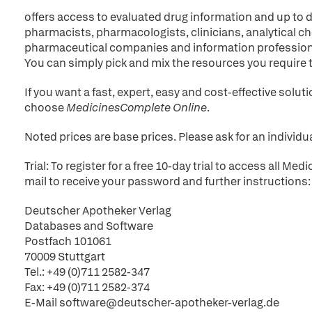
offers access to evaluated drug information and up to d
pharmacists, pharmacologists, clinicians, analytical ch
pharmaceutical companies and information profession
You can simply pick and mix the resources you require 
If you want a fast, expert, easy and cost-effective solu
choose
MedicinesComplete Online
.
Noted prices are base prices. Please ask for an individua
Trial: To register for a free 10-day trial to access all 
mail to receive your password and further instructions:
Deutscher Apotheker Verlag
Databases and Software
Postfach 101061
70009 Stuttgart
Tel.: +49 (0)711 2582-347
Fax: +49 (0)711 2582-374
E-Mail software@deutscher-apotheker-verlag.de