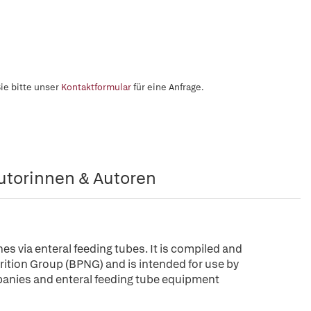
ie bitte unser
Kontaktformular
für eine Anfrage.
utorinnen & Autoren
nes via enteral feeding tubes. It is compiled and
ition Group (BPNG) and is intended for use by
panies and enteral feeding tube equipment