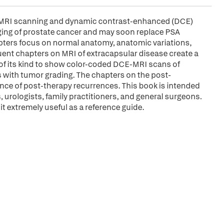
n MRI scanning and dynamic contrast-enhanced (DCE)
ging of prostate cancer and may soon replace PSA
hapters focus on normal anatomy, anatomic variations,
ent chapters on MRI of extracapsular disease create a
xt of its kind to show color-coded DCE-MRI scans of
s with tumor grading. The chapters on the post-
ence of post-therapy recurrences. This book is intended
s, urologists, family practitioners, and general surgeons.
it extremely useful as a reference guide.