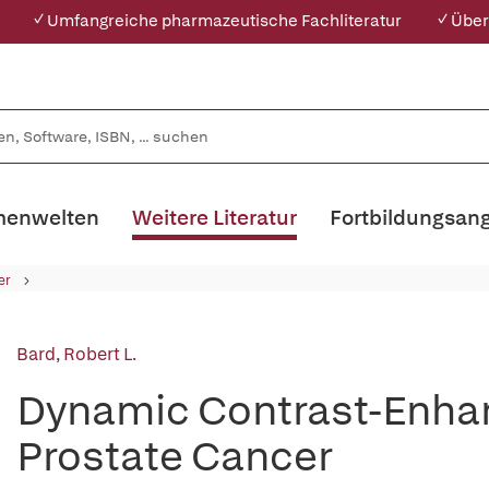
✓ Umfangreiche pharmazeutische Fachliteratur
✓ Über
enwelten
Weitere Literatur
Fortbildungsan
er
Bard, Robert L.
Dynamic Contrast-Enhan
Prostate Cancer