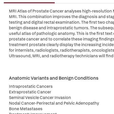
MRI Atlas of Prostate Cancer analyses high-resolutio
MRI. This combination improves the diagnosis and sta
testing and digital rectal examination. The first two c
benign disease and intraprostatic tumors. The subsequ
useful atlas of pathologic anatomy. This is the first te
prostate cancer and to correlate these imaging finding
treatment prostate clearly display the increasing incid
for internists, radiologists, radiotherapists, oncologist
Ultrasound, MRI, and radiotherapy technicians will find 
Anatomic Variants and Benign Conditions
Intraprostatic Cancers
Extraprostatic Cancer
Seminal Vesicle Cancer Invasion
Nodal Cancer-Perirectal and Pelvic Adenopathy
Bone Metastases