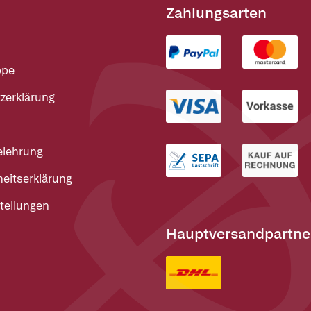
Zahlungsarten
ppe
zerklärung
elehrung
heitserklärung
tellungen
Hauptversandpartne