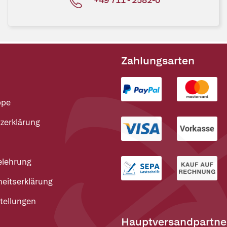
Zahlungsarten
ppe
zerklärung
elehrung
heitserklärung
tellungen
Hauptversandpartne