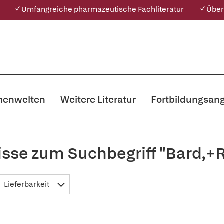
✓ Umfangreiche pharmazeutische Fachliteratur
✓ Über
enwelten
Weitere Literatur
Fortbildungsan
isse zum Suchbegriff "Bard,+R
Lieferbarkeit