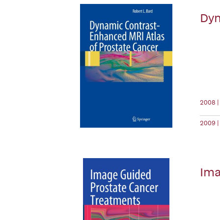
Dyn
2008 |
2009 |
Ima