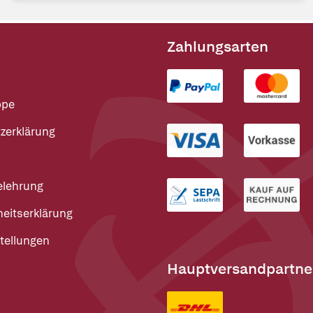
Zahlungsarten
ppe
zerklärung
elehrung
heitserklärung
tellungen
Hauptversandpartne