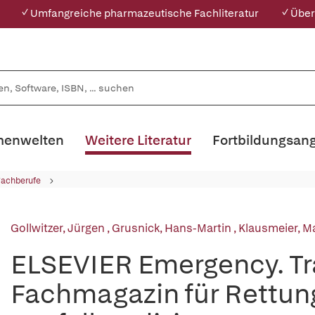
✓ Umfangreiche pharmazeutische Fachliteratur
✓ Über
enwelten
Weitere Literatur
Fortbildungsan
Fachberufe
Gollwitzer, Jürgen
,
Grusnick, Hans-Martin
,
Klausmeier, M
ELSEVIER Emergency. Tr
Fachmagazin für Rettun