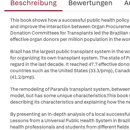
Beschreibung
Bewertungen
A
This book shows how a successful public health policy 
and improve the interaction between Organ Procuremen
Donation Committees for Transplants led the Brazilian s
effective organ donors per million population in the wor
Brazil has the largest public transplant system in the w
for organizing its own transplant system. The state of Pa
regard in the last decade. It reached 47.7 effective don
countries such as the United States (33.3/pmp), Canad
(41.2/pmp).
The remodeling of Paraná's transplant system, betwee
model, but has some unique characteristics.This book se
describing its characteristics and explaining how the 
By presenting an in-depth analysis of a local successful
Lessons from a Universal Public Health System in Brazil
health professionals and students from different fields