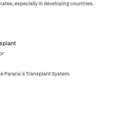
ates, especially in developing countries.
splant
or
 the Parana´s Transplant System.