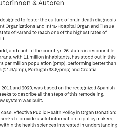
utorinnen & Autoren
designed to foster the culture of brain death diagnosis
t Organizations and Intra-Hospital Organ and Tissue
tate of Paraná to reach one of the highest rates of
ld.
orld, and each of the country's 26 states is responsible
raná, with 11 million inhabitants, has stood out in this
ors per million population (pmp), performing better than
a (21.9/pmp), Portugal (33.6/pmp) and Croatia
n 2011 and 2020, was based on the recognized Spanish
eks to describe all the steps of this remodeling,
new system was built.
 case, Effective Public Health Policy in Organ Donation:
 seeks to provide useful information to policy makers,
 within the health sciences interested in understanding