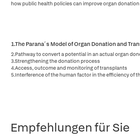
how public health policies can improve organ donation r
1.The Parana´s Model of Organ Donation and Tran
2.Pathway to convert a potential in an actual organ don
3.Strengthening the donation process
4.Access, outcome and monitoring of transplants
5.Interference of the human factor in the efficiency of
Empfehlungen für Sie