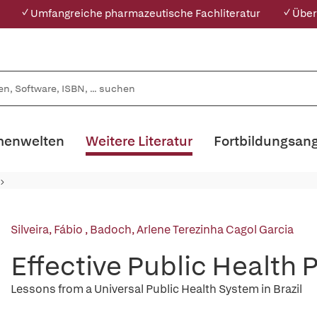
✓ Umfangreiche pharmazeutische Fachliteratur
✓ Über
enwelten
Weitere Literatur
Fortbildungsan
Silveira, Fábio
,
Badoch, Arlene Terezinha Cagol Garcia
Effective Public Health 
Lessons from a Universal Public Health System in Brazil