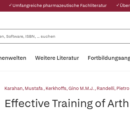
✓ Umfangreiche pharmazeutische Fachliteratur
✓ Über
enwelten
Weitere Literatur
Fortbildungsan
Karahan, Mustafa
,
Kerkhoffs, Gino M.M.J.
,
Randelli, Pietr
Effective Training of Art