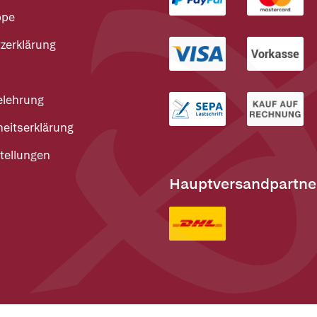
ppe
zerklärung
elehrung
heitserklärung
tellungen
Hauptversandpartne