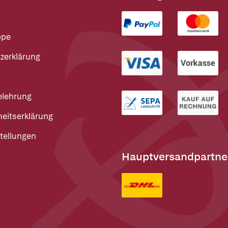
ppe
zerklärung
elehrung
heitserklärung
tellungen
Hauptversandpartne