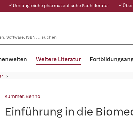
✓ Umfangreiche pharmazeutische Fachliteratur
✓ Über
enwelten
Weitere Literatur
Fortbildungsan
er
Kummer, Benno
Einführung in die Biome