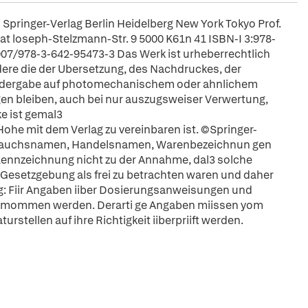
Springer-Verlag Berlin Heidelberg New York Tokyo Prof.
t loseph-Stelzmann-Str. 9 5000 K61n 41 ISBN-I 3:978-
007/978-3-642-95473-3 Das Werk ist urheberrechtlich
dere die der Ubersetzung, des Nachdruckes, der
edergabe auf photomechanischem oder ahnlichem
en bleiben, auch bei nur auszugsweiser Verwertung,
ke ist gemal3
Hohe mit dem Verlag zu vereinbaren ist. ©Springer-
ebrauchsnamen, Handelsnamen, Warenbezeichnun gen
Kennzeichnung nicht zu der Annahme, dal3 solche
esetzgebung als frei zu betrachten waren und daher
ng: Fiir Angaben iiber Dosierungsanweisungen und
ibemommen werden. Derarti ge Angaben miissen yom
urstellen auf ihre Richtigkeit iiberpriift werden.