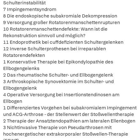
Schulterinstabilität
7 Impingementsyndrom
8 Die endoskopische subakromiale Dekompression
9 Versorgung großer Rotatorenmanschettenrupturen
10 Rotatorenmanschettendefekte: Wann ist die
Rekonstruktion sinnvoll und möglich?
11 Endoprothetik bei cuffdefizienten Schultergelenken
12 Inverse Schulterprothesen bei irreparablen
Rotatorendefekten
1 Konservative Therapie bei Epikondylopathie des
Ellbogengelenks
2 Das rheumatische Schulter- und Ellbogengelenk
3 Arthroskopische Synovektomie im Schulter- und
Ellbogengelenk
4 Operative Versorgung bei Insertionstendinosen am
Ellbogen
1 Differenziertes Vorgehen bei subakromialem Impingement
und ACG-Arthrose - der Stellenwert der Stoßwellentherapie
2 Therapie der Ansatztendopathien am lateralen Ellenbogen
3 Nichtinvasive Therapie von Pseudarthrosen mit
hochenergetischer extrakorporaler Stoßwellen-Therapie