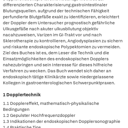
differenzierten Charakterisierung gastrointestinaler
Blutungsquellen. aufgrund der technischen Fähigkeit
perfundierte Blutgefäße exakt zu identifizieren, erleichtert
der Doppler dem Untersucher prognostisch gefährliche
Ulkusgefäße nach akuter ulkusbllutung objektiv
nacahzuweisen, Varizen im GI-Trakt vor und nach
Sklerotherapie zu kontrollieren, Angiodysplasien zu sichern
und riskante endoskopische Polypektomien zu vermeiden.
Ziel des Buches ist es, dem Leser die Technik und die
Einsatzmöglichkeiten des endoskopischen Dopplers
nahezubringen und sein Interesse für dieses hilfreiche
Verfahren zu wecken. Das Buch wendet sich daher an
endoskopisch tätige Klinikärzte sowie niedergelassene
Kollegen in gastroenterologischen Schwerpunktpraxen.
1 Dopplertechnik
1.1 Dopplereffekt, mathematisch-physikalische
Bedingungen
1.2 Gepulster Hochfrequenzdoppler
1.3 Indikationen der endoskopischen Dopplersonographie
1.4 Praktische Tips