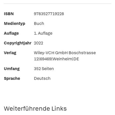
ISBN
9783527719228
Medientyp
Buch
Auflage
1. Auflage
Copyrightjahr
2022
Verlag
Wiley-VCH GmbH Boschstrasse
12|69469|Weinheim|DE
Umfang
352 Seiten
Sprache
Deutsch
Weiterführende Links