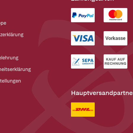
ppe
zerklärung
elehrung
heitserklärung
tellungen
Hauptversandpartne