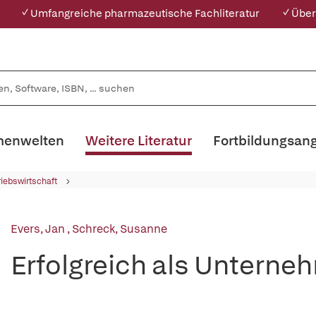
✓ Umfangreiche pharmazeutische Fachliteratur
✓ Über
enwelten
Weitere Literatur
Fortbildungsan
riebswirtschaft
Evers, Jan
,
Schreck, Susanne
Erfolgreich als Untern