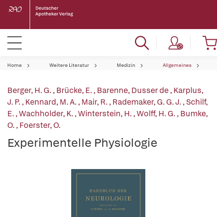
Home
Weitere Literatur
Medizin
Allgemeines
Berger, H. G.
,
Brücke, E.
,
Barenne, Dusser de
,
Karplus,
J. P.
,
Kennard, M. A.
,
Mair, R.
,
Rademaker, G. G. J.
,
Schilf,
E.
,
Wachholder, K.
,
Winterstein, H.
,
Wolff, H. G.
,
Bumke,
O.
,
Foerster, O.
Experimentelle Physiologie