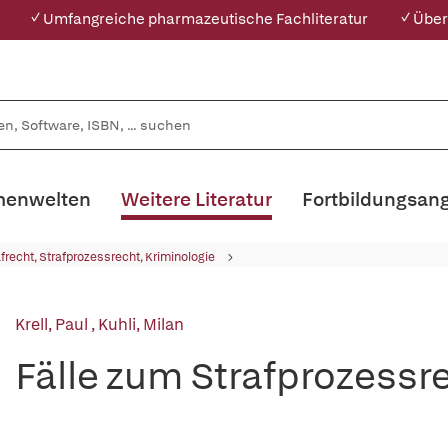
✓ Umfangreiche pharmazeutische Fachliteratur
✓ Über
enwelten
Weitere Literatur
Fortbildungsan
afrecht, Strafprozessrecht, Kriminologie
Krell, Paul
,
Kuhli, Milan
Fälle zum Strafprozessr