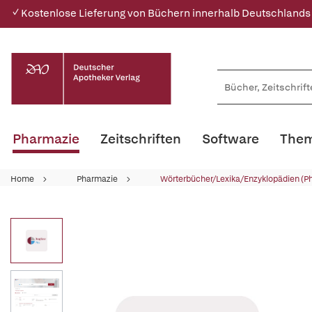
✓ Kostenlose Lieferung von Büchern innerhalb Deutschlands
Pharmazie
Zeitschriften
Software
Them
Home
Pharmazie
Wörterbücher/Lexika/Enzyklopädien (P