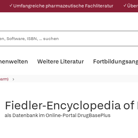
✓ Umfangreiche pharmazeutische Fachliteratur
✓ Über
enwelten
Weitere Literatur
Fortbildungsan
harm)
Fiedler-Encyclopedia of
als Datenbank im Online-Portal DrugBasePlus