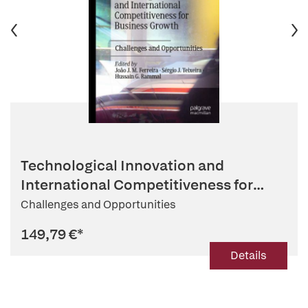
Technological Innovation and
International Competitiveness for
Busi...
Challenges and Opportunities
149,79 €
*
Details