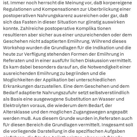
ist. Immer noch herrscht die Meinung vor, daB korpereigene
Regulationen und Kompensationen zur Uberbriickung einer
postoperativen Nahrungskarenz ausreichen oder gar, daB
sich das Fasten in dieser Situation nur giinstig auswirken
konnte. Zahlreiche postoperative Komplika tionen
resultieren aber sicher aus einer unzureichenden oder dem
Geschehen nicht adaptierten Emiihrung. Wiihrend dieses
Workshop wurden die Grundlagen fUr die Indikation und die
heute zur Verfiigung stehenden Formen der Emiihrung in
Referaten und in einer ausfUhr lichen Diskussion vermittelt.
Es kam dabei besonders darauf an, die Notwendigkeit einer
ausreichenden Emiihrung zu begriinden und die
Moglichkeiten der Applikation bei unterschiedlichen
Erkrankungen darzustellen. Eine dem Geschehen und dem
Bedarf adaptierte Nahrungszufuhr setzt selbstverstiindlich
als Basis eine ausgewogene Substitution an Wasser und
Elektrolyten voraus, die wiederum dem Bedarf, der
Altersklasse und den moglichen Zugangswegen angepaBt
werden muB. Aus diesem Grunde wurden in,Referaten auch
fUr diesen Bereich die Grundlagen vermittelt. Insgesamt solI
die vorliegende Darstellung in die spezifischen Aufgaben