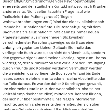
Beschaftigung mit Grundfragen der Psychopathologie
einerseits und dem taglichen Kontakt mit psychisch Kranken
andererseits. Nicht selten tauchten Fragen auf wie
"halluziniert der Patient gerade?", "liegen
Wahnwahrnehmungen vor?", "sind das nicht vielleicht doch
Pseudo halluzinationen?" etc. Die Beschaftigung mit dem
Sachverhalt "Halluzination" flihrte dann zu immer neuen
Fragestellungen aus immer neuen Blickwinkeln
verschiedenster Forschungszweige, so daB aus einer
anfanglich geplanten kleinen Zeitschriftennotiz das
vorliegende Buch wurde, das nicht den AbschluJ3, sondem
den gegenwartigen Stand meiner Uberlegungen zum Thema
wiedergibt, deren Publikation sich vor allem der Ermutigung
durch Freunde und Kollegen verdankt. Vermutlich werden
die wenigsten das vorliegende Buch von Anfang bis Ende
lesen, sondem vielmehr entweder einzelne Abschnitte oder
nur Teile daraus. Es wurden daher 2 Schrifttypen gewahlt,
um einerseits Details (z. B. den wesentlichen Inhalt einer
Vielzahl empirischer Studien) mitteilen zu konnen flir den,
der sich nur tiber bestimmte Einzelfragen informieren
mochte, und um andererseits demjenigen, der sich tiber
mehrere Gebiete rasch einen Uberblick verschaffen