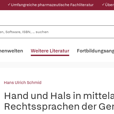
✓ Umfangreiche pharmazeutische Fachliteratur
✓ Über
enwelten
Weitere Literatur
Fortbildungsan
Hans Ulrich Schmid
Hand und Hals in mittela
Rechtssprachen der Ge