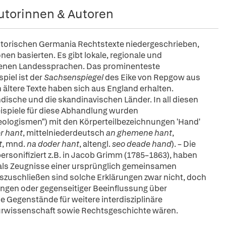
utorinnen & Autoren
historischen Germania Rechtstexte niedergeschrieben,
onen basierten. Es gibt lokale, regionale und
denen Landessprachen. Das prominenteste
iel ist der
Sachsenspiegel
des Eike von Repgow aus
 ältere Texte haben sich aus England erhalten.
ändische und die skandinavischen Länder. In all diesen
eispiele für diese Abhandlung wurden
ologismen") mit den Körperteilbezeichnungen 'Hand'
r hant
, mittelniederdeutsch
an ghemene hant
,
t
, mnd.
na doder hant
, altengl.
seo deade hand
). – Die
rsonifiziert z.B. in Jacob Grimm (1785–1863), haben
 als Zeugnisse einer ursprünglich gemeinsamen
uschließen sind solche Erklärungen zwar nicht, doch
ungen oder gegenseitiger Beeinflussung über
e Gegenstände für weitere interdisziplinäre
urwissenschaft sowie Rechtsgeschichte wären.