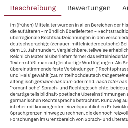
Beschreibung
Bewertungen
A
Im (frühen) Mittelalter wurden in allen Bereichen der 
die auf älteren – mündlich überlieferten – Rechtstraditi
überregionale Rechtsaufzeichnungen in den verschie
deutschsprachige (genauer: mittelniederdeutsche) Beisp
dem 13. Jahrhundert. Vergleichbare, teilweise erheblich
Reichlich Material überliefern ferner das Mittelniederl
Texten stößt man auf gleichartige Wortfügungen. Als B
übereinstimmende feste Verbindungen ("Rechtsphrase
und 'Hals' gewählt (z.B. mittelhochdeutsch
mit gemeine
altenglisch
gemæne handum
oder mhd.
nach toter han
"romantische" Sprach- und Rechtsgeschichte, beides pe
derartige teils bildhaft-poetische Übereinstimmungen
germanischen Rechtssprache betrachtet. Rundweg ausz
ist eher mit konvergenten einzelsprachlichen Entwickl
Sprachgrenzen hinweg zu rechnen, die dennoch reizvoll
Forschungen im Grenzbereich von Sprach- und Literat