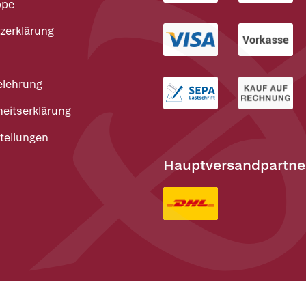
ppe
zerklärung
elehrung
heitserklärung
tellungen
Hauptversandpartne