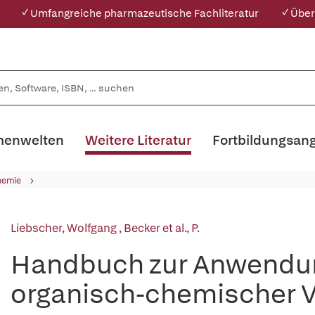
✓ Umfangreiche pharmazeutische Fachliteratur
✓ Über
enwelten
Weitere Literatur
Fortbildungsan
hemie
Liebscher, Wolfgang
,
Becker et al., P.
Handbuch zur Anwendun
organisch-chemischer 