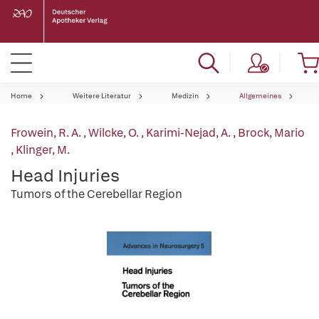
Home
Weitere Literatur
Medizin
Allgemeines
Frowein, R. A.
,
Wilcke, O.
,
Karimi-Nejad, A.
,
Brock, Mario
,
Klinger, M.
Head Injuries
Tumors of the Cerebellar Region