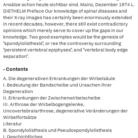
Ansätze schon heute sichtbar sind. Mainz, Dezember 1974 L.
DIETHELM Preface Our knowledge of spinal diseases and
their X-ray images has certainly been enormously extended
in recent decades, however, there still exist contradictory
opinions which merely serve to cover up the gaps in our
knowledge. Two good examples would be the genesis of
"spondylolisthesis", or ree the controversy surrounding
"persistent vertebral epiphyses", and "vertebral body edge
separation".
- Contents
A. Die degenerativen Erkrankungen der Wirbelsäule
I. Bedeutung der Bandscheibe und Ursachen ihrer
Degeneration
II. Erkrankungen der Zwischenwirbelscheibe
III. Arthrose der Wirbelbogengelenke,
Uncovertebralarthrose, degenerative Veränderungen der
Wirbelfortsätze
Literatur
B. Spondylolisthesis und Pseudospondylolisthesis
I. Geschichtliches