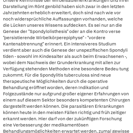
Unsere Kenntnisse der Wirbelsäulenerkrankungen und ihrer
Darstellung im Rönt genbild haben sich zwar in den letzten
Jahrzehnten erheblich erweitert, doch sind nach wie vor
noch widersprüchliche Auffassungen vorhanden, welche
die Lücken unseres Wissens aufdecken. Es sei nur an die
Genese der "Spondylolisthesis" oder an die Kontro verse
"persistierende Wirbelkörperepiphyse" - "vordere
Kantenabtrennung" erinnert. Ein intensiveres Studium
verdient aber auch die Genese der unspezifischen Spondyli
tiden - sowohl im Kindesalter als auch beim Erwachsenen -,
wobei dem Nachweis der Grunderkrankung mit allen zur
Verfügung stehenden Methoden eine besondere Bedeu tung
zukommt. Für die Spondylitis tuberculosa sind neue
therapeutische Möglichkeiten durch die operative
Behandlung eröffnet worden, deren Indikation und
Folgezustände nur aufgrund großer eigener Erfahrungen von
einem auf diesem Sektor besonders kompetenten Chirurgen
dargestellt werden können. Die parasitären Erkrankungen
können heute in den meisten Fällen richtig und früh zeitiger
erkannt werden. Hier darf von der zukünftigen Forschung
eine Verbesserung der medikamentösen
Behandlungsmöglichkeiten erwartet werden, zumal gewisse