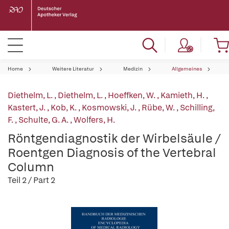
Home
Weitere Literatur
Medizin
Allgemeines
Diethelm, L.
,
Diethelm, L.
,
Hoeffken, W.
,
Kamieth, H.
,
Kastert, J.
,
Kob, K.
,
Kosmowski, J.
,
Rübe, W.
,
Schilling,
F.
,
Schulte, G. A.
,
Wolfers, H.
Röntgendiagnostik der Wirbelsäule /
Roentgen Diagnosis of the Vertebral
Column
Teil 2 / Part 2