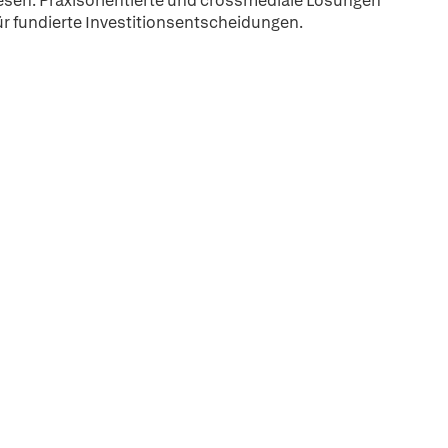
en. Praxisorientierte und crossmediale Lösungen
r fundierte Investitionsentscheidungen.