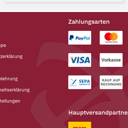
Zahlungsarten
ppe
zerklärung
elehrung
heitserklärung
tellungen
Hauptversandpartne