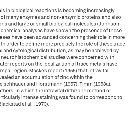
ls in biological reac tions is becoming increasingly
ure of many enzymes and non-enzymic proteins and also
ions and large or small biological molecules (Johnson
r, chemical analyses have shown the presence of these
eses have been advanced concerning their role in more
In order to define more precisely the role of these trace
nal and cytological distribution, as may be achieved by
st neurohistochemical studies were concerned with
 Later reports on the localiza tion of trace metals have
pal region. Maske's report (1955) that intravital
evealed an accumulation of zinc within the
leischhauer and Horstmann (1957), Timm (1958a),
others, in which the intravital dithizone method or
rticularly intense staining was found to correspond to
ackstad et al. , 1970).