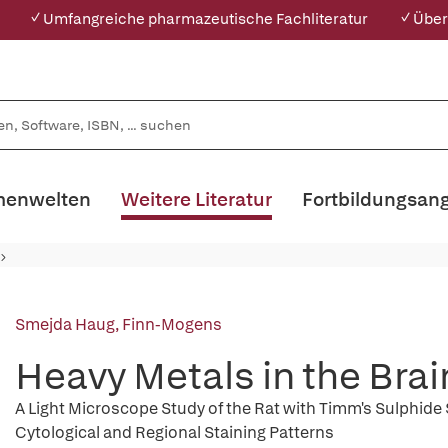
✓ Umfangreiche pharmazeutische Fachliteratur
✓ Über
enwelten
Weitere Literatur
Fortbildungsan
Smejda Haug, Finn-Mogens
Heavy Metals in the Brai
A Light Microscope Study of the Rat with Timm's Sulphide
Cytological and Regional Staining Patterns