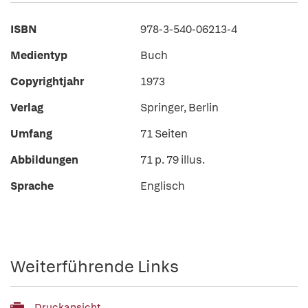
ISBN
978-3-540-06213-4
Medientyp
Buch
Copyrightjahr
1973
Verlag
Springer, Berlin
Umfang
71 Seiten
Abbildungen
71 p. 79 illus.
Sprache
Englisch
Weiterführende Links
Druckansicht