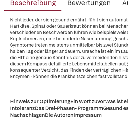
Beschreibung
Bewertungen
A
Nicht jeder, der sich gesund ernährt, fühlt sich autom
Hartkäse, Spinat oder Sauerkraut können bei Menschen m
verschiedenen Beschwerden führen wie beispielsweis
Kopfschmerzen, eine behinderte Nasenatmung, geschwol
Symptome treten meistens unmittelbar bis zwei Stund
halben Tag oder länger andauern. Ursache ist ein im 
die HIT eine genaue Kenntnis der zu vermeidenden hist
diesem Kompass detaillierte Lebensmitteltabellen au
konsequenter Verzicht, das Finden der verträglichen H
Enzymen - können die Krankheitszeichen fast vollstän
Hinweis zur OptimierungEin Wort zuvorWas ist e
IntoleranzDas Drei-Phasen- ProgrammGesund es
NachschlagenDie AutorenImpressum