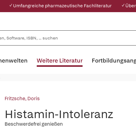
✓ Umfangreiche pharmazeutische Fachliteratur
✓ Über
enwelten
Weitere Literatur
Fortbildungsan
Fritzsche, Doris
Histamin-Intoleranz
Beschwerdefrei genießen