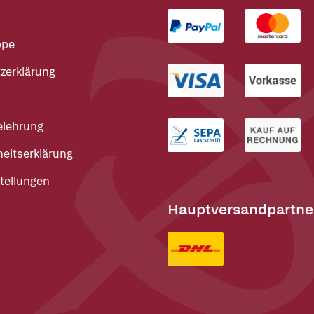
ppe
zerklärung
elehrung
heitserklärung
tellungen
Hauptversandpartne