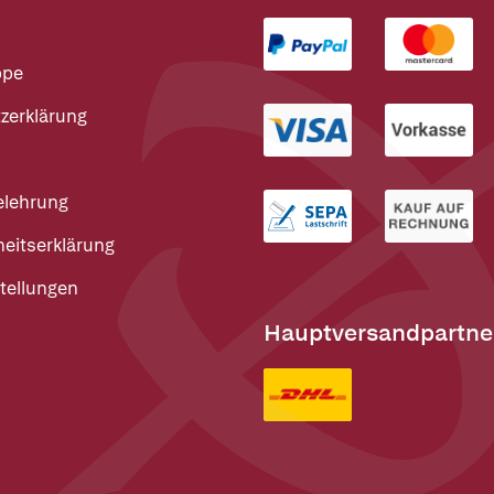
ppe
zerklärung
elehrung
heitserklärung
tellungen
Hauptversandpartne