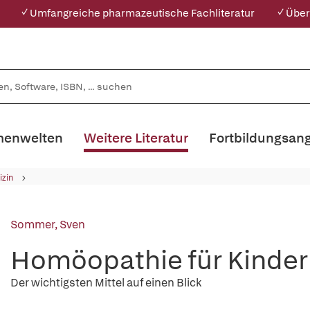
✓ Umfangreiche pharmazeutische Fachliteratur
✓ Über
enwelten
Weitere Literatur
Fortbildungsan
izin
Sommer, Sven
Homöopathie für Kinder
Der wichtigsten Mittel auf einen Blick