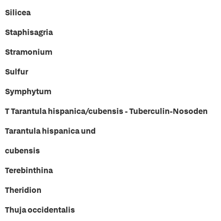
Silicea
Staphisagria
Stramonium
Sulfur
Symphytum
T Tarantula hispanica/cubensis - Tuberculin-Nosoden
Tarantula hispanica und
cubensis
Terebinthina
Theridion
Thuja occidentalis