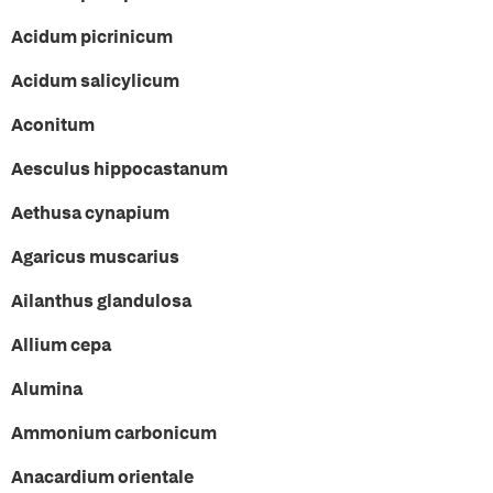
Acidum picrinicum
Acidum salicylicum
Aconitum
Aesculus hippocastanum
Aethusa cynapium
Agaricus muscarius
Ailanthus glandulosa
Allium cepa
Alumina
Ammonium carbonicum
Anacardium orientale