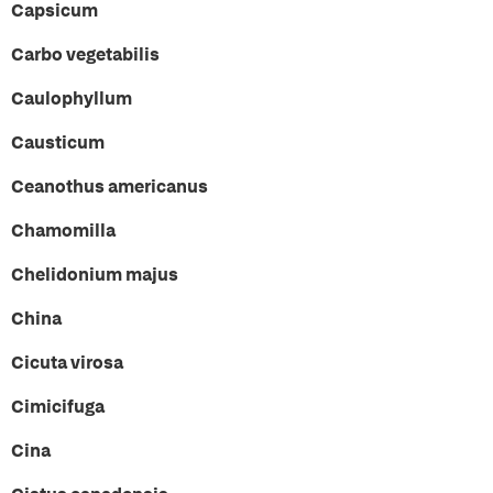
Capsicum
Carbo vegetabilis
Caulophyllum
Causticum
Ceanothus americanus
Chamomilla
Chelidonium majus
China
Cicuta virosa
Cimicifuga
Cina