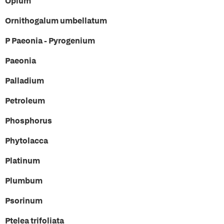
Opium
Ornithogalum umbellatum
P Paeonia - Pyrogenium
Paeonia
Palladium
Petroleum
Phosphorus
Phytolacca
Platinum
Plumbum
Psorinum
Ptelea trifoliata