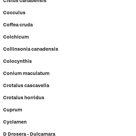
Cistus canadensis
Cocculus
Coffea cruda
Colchicum
Collinsonia canadensis
Colocynthis
Conium maculatum
Crotalus cascavella
Crotalus horridus
Cuprum
Cyclamen
D Drosera - Dulcamara