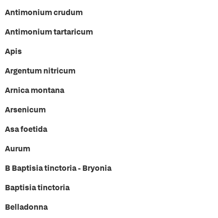
Antimonium crudum
Antimonium tartaricum
Apis
Argentum nitricum
Arnica montana
Arsenicum
Asa foetida
Aurum
B Baptisia tinctoria - Bryonia
Baptisia tinctoria
Belladonna