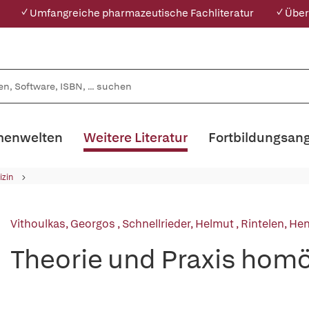
✓ Umfangreiche pharmazeutische Fachliteratur
✓ Über
enwelten
Weitere Literatur
Fortbildungsan
izin
Vithoulkas, Georgos
,
Schnellrieder, Helmut
,
Rintelen, Hen
Theorie und Praxis hom