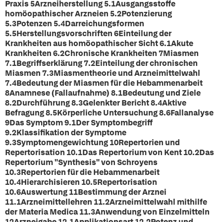
Praxis
5Arzneiherstellung
5.1Ausgangsstoffe
homöopathischer Arzneien 5.2Potenzierung
5.3Potenzen 5.4Darreichungsformen
5.5Herstellungsvorschriften
6Einteilung der
Krankheiten aus homöopathischer Sicht
6.1Akute
Krankheiten 6.2Chronische Krankheiten
7Miasmen
7.1Begriffserklärung 7.2Einteilung der chronischen
Miasmen 7.3Miasmentheorie und Arzneimittelwahl
7.4Bedeutung der Miasmen für die Hebammenarbeit
8Anamnese (Fallaufnahme)
8.1Bedeutung und Ziele
8.2Durchführung 8.3Gelenkter Bericht 8.4Aktive
Befragung 8.5Körperliche Untersuchung 8.6Fallanalyse
9Das Symptom
9.1Der Symptombegriff
9.2Klassifikation der Symptome
9.3Symptomengewichtung
10Repertorien und
Repertorisation
10.1Das Repertorium von Kent 10.2Das
Repertorium "Synthesis" von Schroyens
10.3Repertorien für die Hebammenarbeit
10.4Hierarchisieren 10.5Repertorisation
10.6Auswertung
11Bestimmung der Arznei
11.1Arzneimittellehren 11.2Arzneimittelwahl mithilfe
der Materia Medica 11.3Anwendung von Einzelmitteln
12Arzneigabe
12.1Applikationsart 12.2Potenz und