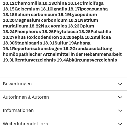
18.12Chamomilla 18.13China 18.14Cimicifuga
18.15Gelsemium 18.16Ignatia 18.17Ipecacuanha
18.18Kalium carbonicum 18.19Lycopodium
18.20Magnesium carbonicum 18.21Natrium
muriaticum 18.22Nux vomica 18.23Opium
18.24Phosphorus 18.25Phytolacca 18.26Pulsatilla
18.27Rhus toxicodendron 18.28Sepia 18.29Silicea
18.30Staphisagria 18.31Sulfur
19Anhang
19.1Repertorisationsbogen 19.2Grundausstattung
homöopathischer Arzneimittel in der Hebammenarbeit
19.3Literaturverzeichnis 19.4Abkürzungsverzeichnis
Bewertungen
Autorinnen & Autoren
Informationen
Weiterführende Links