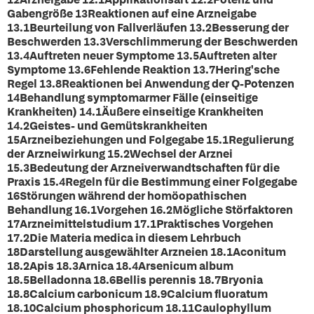
Gabengröße
13Reaktionen auf eine Arzneigabe
13.1Beurteilung von Fallverläufen 13.2Besserung der
Beschwerden 13.3Verschlimmerung der Beschwerden
13.4Auftreten neuer Symptome 13.5Auftreten alter
Symptome 13.6Fehlende Reaktion 13.7Hering'sche
Regel 13.8Reaktionen bei Anwendung der Q-Potenzen
14Behandlung symptomarmer Fälle (einseitige
Krankheiten) 14.1Äußere einseitige Krankheiten
14.2Geistes- und Gemütskrankheiten
15Arzneibeziehungen und Folgegabe
15.1Regulierung
der Arzneiwirkung 15.2Wechsel der Arznei
15.3Bedeutung der Arzneiverwandtschaften für die
Praxis 15.4Regeln für die Bestimmung einer Folgegabe
16Störungen während der homöopathischen
Behandlung
16.1Vorgehen 16.2Mögliche Störfaktoren
17Arzneimittelstudium
17.1Praktisches Vorgehen
17.2Die Materia medica in diesem Lehrbuch
18Darstellung ausgewählter Arzneien
18.1Aconitum
18.2Apis 18.3Arnica 18.4Arsenicum album
18.5Belladonna 18.6Bellis perennis 18.7Bryonia
18.8Calcium carbonicum 18.9Calcium fluoratum
18.10Calcium phosphoricum 18.11Caulophyllum